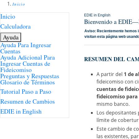
Inicio
Inicio
EDIE in English
Bienvenido a EDIE—la
Calculadora
Aviso: Recientemente hemos im
Ayuda
visitan esta página web usando
Ayuda Para Ingresar
Cuentas
Ayuda Adicional Para
RESUMEN DEL CAMB
Ingresar Cuentas de
Fideicomiso
A partir del
1 de a
Preguntas y Respuestas
Glosario de Términos
fideicomiso con c
cuentas de fideic
Tutorial Paso a Paso
fideicomiso para 
Resumen de Cambios
mismo banco.
EDIE in English
Los depositantes 
límite de cobertur
Este cambio de co
las existentes, pa