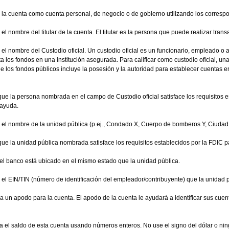
e la cuenta como cuenta personal, de negocio o de gobierno utilizando los corresp
el nombre del titular de la cuenta. El titular es la persona que puede realizar trans
el nombre del Custodio oficial. Un custodio oficial es un funcionario, empleado o 
 los fondos en una institución asegurada. Para calificar como custodio oficial, un
de los fondos públicos incluye la posesión y la autoridad para establecer cuentas en
e la persona nombrada en el campo de Custodio oficial satisface los requisitos es
 ayuda.
 el nombre de la unidad pública (p.ej., Condado X, Cuerpo de bomberos Y, Ciudad
e la unidad pública nombrada satisface los requisitos establecidos por la FDIC pa
 el banco está ubicado en el mismo estado que la unidad pública.
 el EIN/TIN (número de identificación del empleador/contribuyente) que la unidad
a un apodo para la cuenta. El apodo de la cuenta le ayudará a identificar sus cu
a el saldo de esta cuenta usando números enteros. No use el signo del dólar o nin