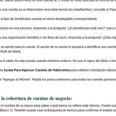
ej., María Juana Pérez en una cuenta, M. J. Pérez en otra) hará que el informe de 
de una cuenta es un fideicomiso revocable formal (en vida/familiar), consulte el Pa
e el tipo de beneficiario usando el menú desplegable correspondiente.
iciario es una persona, responda a la pregunta "¿El beneficiario está vivo?" para 
es una organización benéfica o sin fines de lucro, responda a la pregunta "¿Esta or
 un apodo para la cuenta. El apodo de la cuenta le ayudará a identificar sus cuen
 Roth de María.
a el saldo de esta cuenta usando números enteros. No use el signo del dólar o nin
 la
Ayuda Para Ingresar Cuentas de Fideicomiso
para obtener orientación adicio
 "Agregar al informe". Repita los pasos anteriores para todas las cuentas persona
 la cobertura de cuentas de negocio:
 el nombre de su banco para saber a qué banco se refiere este informe. Puede usa
j., Banco 1). También puede usar la Búsqueda de bancos para confirmar el estado 