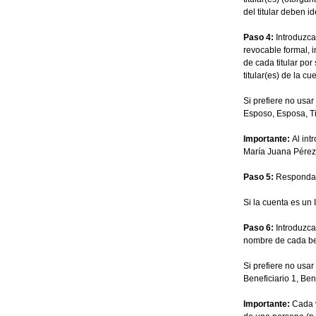
del titular deben 
Paso 4:
Introduzca 
revocable formal, i
de cada titular po
titular(es) de la cu
Si prefiere no usar
Esposo, Esposa, Titu
Importante:
Al int
María Juana Pérez 
Paso 5:
Responda a 
Si la cuenta es un 
Paso 6:
Introduzca 
nombre de cada ben
Si prefiere no usa
Beneficiario 1, Bene
Importante:
Cada v