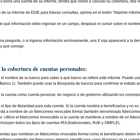
a o borra una cuenta de su informe, tendrá que volver a calcular su cobertura, otra 
 de su informe de EDIE para futuras consultas, oprima en el botón "Imprimir inform
de qué información debe ingresar en un campo, desplace el cursor sobre el nombre
na pregunta, o si ingresa información erróneamente, una X roja aparecerá a la der
y que corregir.
 la cobertura de cuentas personales:
 el nombre de su banco para saber a qué banco se refiere este informe. Puede usa
j., Banco 1). También puede usar la Búsqueda de bancos para confirmar el estado 
e la cuenta como cuenta personal, de negocio o de gobierno utilizando los corresp
 el tipo de titularidad para esta cuenta. Si la cuenta nombra a beneficiarios y no 
stá a nombre de un fideicomiso revocable formal (también denominado fideicomiso en
o. Utilice el fideicomiso irrevocable si la cuenta se mantiene a nombre de un fide
 incluyen todos los tipos de cuentas IRA (tradicionales, Roth y SIMPLE).
entas que nombran un fideicomiso revocable formal como el beneficiario deben int
nte/fideicomitente) del fideicomiso debe(n) identificarse como titular(es) de la cuen