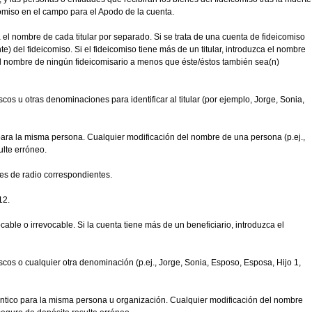
comiso en el campo para el Apodo de la cuenta.
ca el nombre de cada titular por separado. Si se trata de una cuenta de fideicomiso
te) del fideicomiso. Si el fideicomiso tiene más de un titular, introduzca el nombre
 el nombre de ningún fideicomisario a menos que éste/éstos también sea(n)
os u otras denominaciones para identificar al titular (por ejemplo, Jorge, Sonia,
 para la misma persona. Cualquier modificación del nombre de una persona (p.ej.,
ulte erróneo.
nes de radio correspondientes.
12.
able o irrevocable. Si la cuenta tiene más de un beneficiario, introduzca el
cos o cualquier otra denominación (p.ej., Jorge, Sonia, Esposo, Esposa, Hijo 1,
ntico para la misma persona u organización. Cualquier modificación del nombre