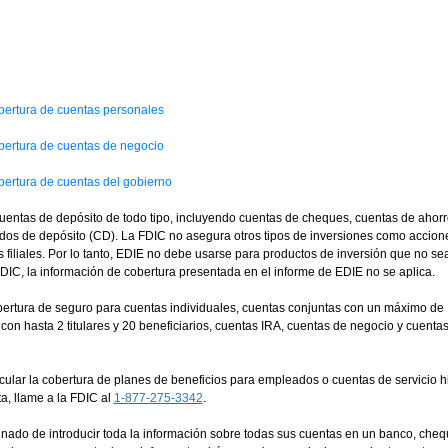
obertura de cuentas personales
obertura de cuentas de negocio
obertura de cuentas del gobierno
entas de depósito de todo tipo, incluyendo cuentas de cheques, cuentas de ahorr
icados de depósito (CD). La FDIC no asegura otros tipos de inversiones como acc
 filiales. Por lo tanto, EDIE no debe usarse para productos de inversión que no s
DIC, la información de cobertura presentada en el informe de EDIE no se aplica.
bertura de seguro para cuentas individuales, cuentas conjuntas con un máximo de 1
) con hasta 2 titulares y 20 beneficiarios, cuentas IRA, cuentas de negocio y cuen
ular la cobertura de planes de beneficios para empleados o cuentas de servicio hi
ta, llame a la FDIC al
1-877-275-3342
.
ado de introducir toda la información sobre todas sus cuentas en un banco, chequ