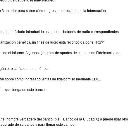
seguro de depósito resulte erróneo.
so 3 anterior para saber cómo ingresar correctamente la información.
cada beneficiario introducido usando los botones de radio correspondientes.
ganización benéfica/sin fines de lucro está reconocida por el IRS?"
tas en el informe. Algunos ejemplos de apodos de cuenta son Fideicomiso de
gún otro carácter no numérico.
nal sobre cómo ingresar cuentas de fideicomiso mediante EDIE.
les que tenga en este banco.
r el nombre verdadero del banco (p.ej., Banco de la Ciudad X) o puede usar otro
asegurado de su banco y para llenar este campo.