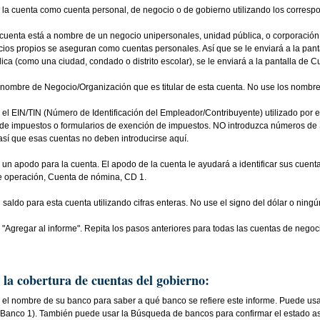
e la cuenta como cuenta personal, de negocio o de gobierno utilizando los corresp
 cuenta está a nombre de un negocio unipersonales, unidad pública, o corporación
ios propios se aseguran como cuentas personales. Así que se le enviará a la pantal
ca (como una ciudad, condado o distrito escolar), se le enviará a la pantalla de C
 nombre de Negocio/Organización que es titular de esta cuenta. No use los nombres
 el EIN/TIN (Número de Identificación del Empleador/Contribuyente) utilizado por 
 de impuestos o formularios de exención de impuestos. NO introduzca números de
así que esas cuentas no deben introducirse aquí.
 un apodo para la cuenta. El apodo de la cuenta le ayudará a identificar sus cuen
e operación, Cuenta de nómina, CD 1.
saldo para esta cuenta utilizando cifras enteras. No use el signo del dólar o ningú
"Agregar al informe". Repita los pasos anteriores para todas las cuentas de negoc
 la cobertura de cuentas del gobierno:
 el nombre de su banco para saber a qué banco se refiere este informe. Puede usa
j., Banco 1). También puede usar la Búsqueda de bancos para confirmar el estado 