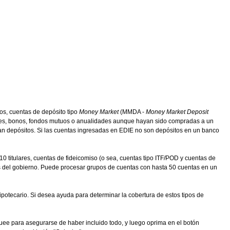
os, cuentas de depósito tipo
Money Market
(MMDA -
Money Market Deposit
iones, bonos, fondos mutuos o anualidades aunque hayan sido compradas a un
ean depósitos. Si las cuentas ingresadas en EDIE no son depósitos en un banco
0 titulares, cuentas de fideicomiso (o sea, cuentas tipo ITF/POD y cuentas de
tas del gobierno. Puede procesar grupos de cuentas con hasta 50 cuentas en un
potecario. Si desea ayuda para determinar la cobertura de estos tipos de
ee para asegurarse de haber incluido todo, y luego oprima en el botón