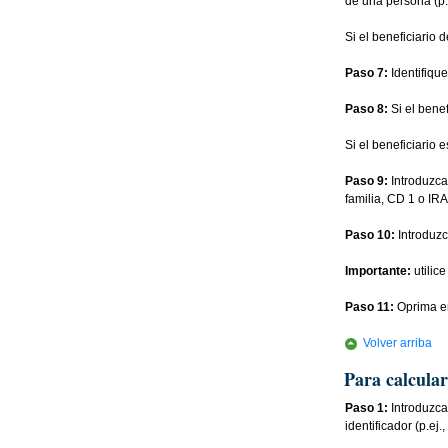
de una persona (p.
Si el beneficiario 
Paso 7:
Identifiqu
Paso 8:
Si el benef
Si el beneficiario 
Paso 9:
Introduzca
familia, CD 1 o IRA
Paso 10:
Introduzc
Importante:
utilice
Paso 11:
Oprima en
Volver arriba
Para calcular
Paso 1:
Introduzca
identificador (p.e