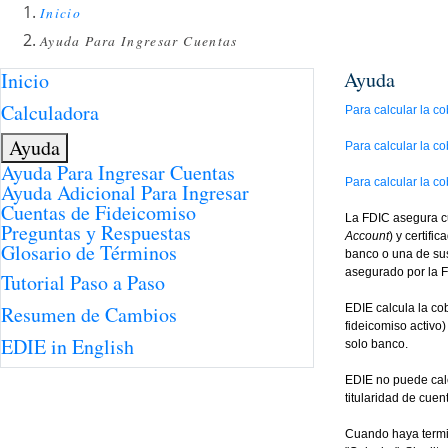
Inicio
Ayuda Para Ingresar Cuentas
Ayuda
Inicio
Calculadora
Para calcular la c
Ayuda
Para calcular la c
Ayuda Para Ingresar Cuentas
Para calcular la c
Ayuda Adicional Para Ingresar
Cuentas de Fideicomiso
La FDIC asegura cu
Preguntas y Respuestas
Account
) y certif
Glosario de Términos
banco o una de sus
asegurado por la F
Tutorial Paso a Paso
Resumen de Cambios
EDIE calcula la co
fideicomiso activo
EDIE in English
solo banco.
EDIE no puede calc
titularidad de cuen
Cuando haya termin