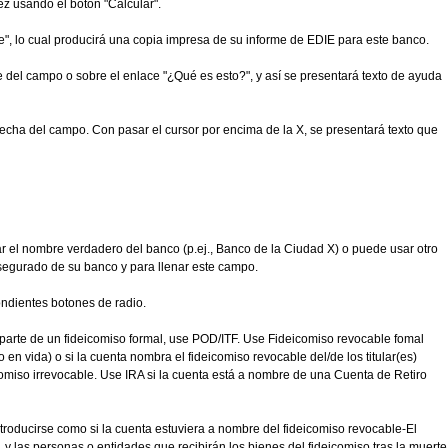
vez usando el botón "Calcular".
e", lo cual producirá una copia impresa de su informe de EDIE para este banco.
 del campo o sobre el enlace "¿Qué es esto?", y así se presentará texto de ayuda
echa del campo. Con pasar el cursor por encima de la X, se presentará texto que
r el nombre verdadero del banco (p.ej., Banco de la Ciudad X) o puede usar otro
asegurado de su banco y para llenar este campo.
ondientes botones de radio.
es parte de un fideicomiso formal, use POD/ITF. Use Fideicomiso revocable fomal
 vida) o si la cuenta nombra el fideicomiso revocable del/de los titular(es)
icomiso irrevocable. Use IRA si la cuenta está a nombre de una Cuenta de Retiro
roducirse como si la cuenta estuviera a nombre del fideicomiso revocable-El
ta, y las personas o entidades que recibirán los bienes del fideicomiso tras la muerte