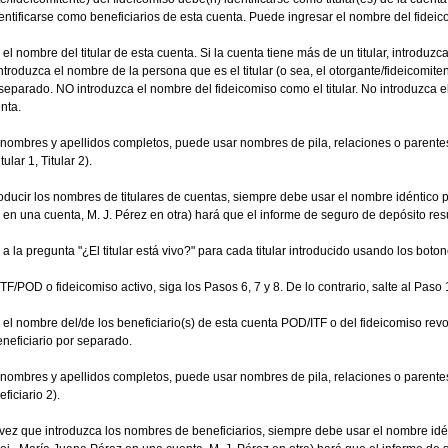
identificarse como beneficiarios de esta cuenta. Puede ingresar el nombre del fidei
el nombre del titular de esta cuenta. Si la cuenta tiene más de un titular, introduz
ntroduzca el nombre de la persona que es el titular (o sea, el otorgante/fideicomiten
r separado. NO introduzca el nombre del fideicomiso como el titular. No introduzca
enta.
 nombres y apellidos completos, puede usar nombres de pila, relaciones o parentesc
lar 1, Titular 2).
roducir los nombres de titulares de cuentas, siempre debe usar el nombre idéntico
en una cuenta, M. J. Pérez en otra) hará que el informe de seguro de depósito res
la pregunta "¿El titular está vivo?" para cada titular introducido usando los boto
ITF/POD o fideicomiso activo, siga los Pasos 6, 7 y 8. De lo contrario, salte al Paso 
el nombre del/de los beneficiario(s) de esta cuenta POD/ITF o del fideicomiso revoc
eficiario por separado.
r nombres y apellidos completos, puede usar nombres de pila, relaciones o parentes
ficiario 2).
ez que introduzca los nombres de beneficiarios, siempre debe usar el nombre idé