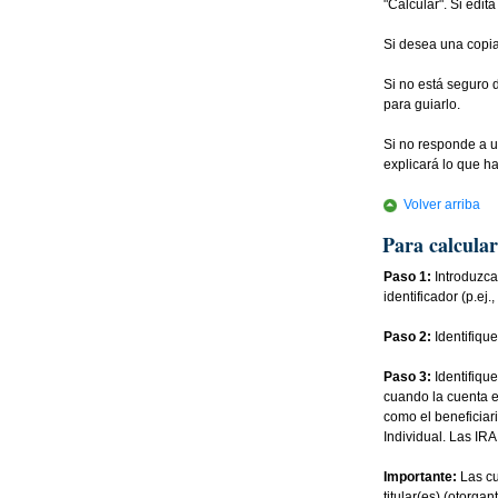
"Calcular". Si edit
Si desea una copia
Si no está seguro 
para guiarlo.
Si no responde a u
explicará lo que ha
Volver arriba
Para calcular
Paso 1:
Introduzca
identificador (p.e
Paso 2:
Identifiqu
Paso 3:
Identifique
cuando la cuenta e
como el beneficiari
Individual. Las IRA
Importante:
Las cu
titular(es) (otorga